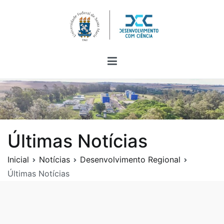
Pular
para
o
conteúdo
Portal Desenvolvimento com Ciência
Portal de conteúdos sobre Economia, Gestão e
Desenvolvimento Regional
Últimas Notícias
Inicial
Notícias
Desenvolvimento Regional
Últimas Notícias