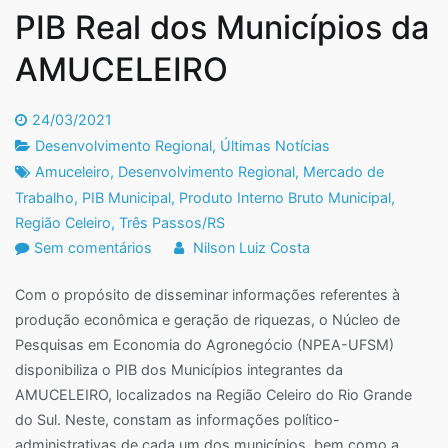
PIB Real dos Municípios da
AMUCELEIRO
24/03/2021
Desenvolvimento Regional
,
Últimas Notícias
Amuceleiro
,
Desenvolvimento Regional
,
Mercado de
Trabalho
,
PIB Municipal
,
Produto Interno Bruto Municipal
,
Região Celeiro
,
Três Passos/RS
em
Sem comentários
Nilson Luiz Costa
PIB
Com o propósito de disseminar informações referentes à
Real
produção econômica e geração de riquezas, o Núcleo de
dos
Pesquisas em Economia do Agronegócio (NPEA-UFSM)
Municípios
disponibiliza o PIB dos Municípios integrantes da
da
AMUCELEIRO, localizados na Região Celeiro do Rio Grande
AMUCELEIRO
do Sul. Neste, constam as informações político-
administrativas de cada um dos municípios, bem como a