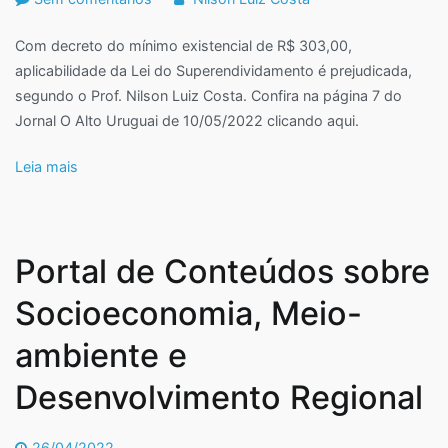
Eficácia
Com decreto do mínimo existencial de R$ 303,00,
da
aplicabilidade da Lei do Superendividamento é prejudicada,
Lei
segundo o Prof. Nilson Luiz Costa. Confira na página 7 do
do
Jornal O Alto Uruguai de 10/05/2022 clicando aqui.
Superendividamento
é
Leia mais
tema
de
reportagem
jornalística
Portal de Conteúdos sobre
Socioeconomia, Meio-
ambiente e
Desenvolvimento Regional
26/04/2022