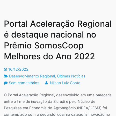
às
mudanças
no
Portal Aceleração Regional
Governo
Federal:
é destaque nacional no
2023
Prêmio SomosCoop
Melhores do Ano 2022
16/12/2022
Desenvolvimento Regional
,
Últimas Notícias
em
Sem comentários
Nilson Luiz Costa
Portal
O Portal Aceleração Regional, desenvolvido em uma pareceria
Aceleração
entre o time de inovação da Sicredi e pelo Núcleo de
Regional
Pesquisas em Economia do Agronegócio (NPEA/UFSM) foi
é
contemplado com o segundo lugar na categoria Inovação no
destaque