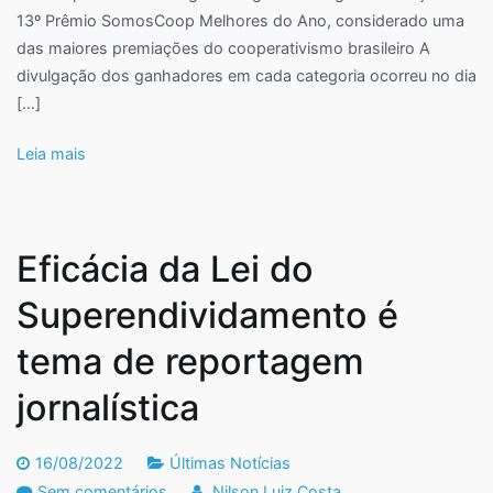
13º Prêmio SomosCoop Melhores do Ano, considerado uma
nacional
das maiores premiações do cooperativismo brasileiro A
no
divulgação dos ganhadores em cada categoria ocorreu no dia
Prêmio
[…]
SomosCoop
Melhores
Leia mais
do
Ano
2022
Eficácia da Lei do
Superendividamento é
tema de reportagem
jornalística
16/08/2022
Últimas Notícias
em
Sem comentários
Nilson Luiz Costa