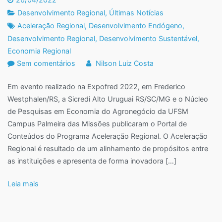
Desenvolvimento Regional
,
Últimas Notícias
Aceleração Regional
,
Desenvolvimento Endógeno
,
Desenvolvimento Regional
,
Desenvolvimento Sustentável
,
Economia Regional
em
Sem comentários
Nilson Luiz Costa
Portal
Em evento realizado na Expofred 2022, em Frederico
de
Westphalen/RS, a Sicredi Alto Uruguai RS/SC/MG e o Núcleo
Conteúdos
de Pesquisas em Economia do Agronegócio da UFSM
sobre
Campus Palmeira das Missões publicaram o Portal de
Socioeconomia,
Conteúdos do Programa Aceleração Regional. O Aceleração
Meio-
Regional é resultado de um alinhamento de propósitos entre
ambiente
as instituições e apresenta de forma inovadora […]
e
Desenvolvimento
Leia mais
Regional