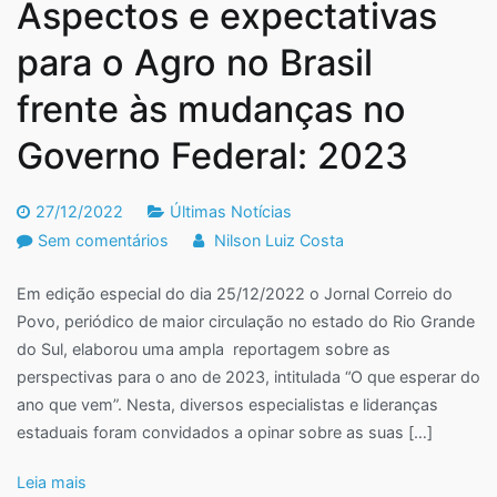
Aspectos e expectativas
para o Agro no Brasil
frente às mudanças no
Governo Federal: 2023
27/12/2022
Últimas Notícias
em
Sem comentários
Nilson Luiz Costa
Aspectos
Em edição especial do dia 25/12/2022 o Jornal Correio do
e
Povo, periódico de maior circulação no estado do Rio Grande
expectativas
do Sul, elaborou uma ampla reportagem sobre as
para
perspectivas para o ano de 2023, intitulada “O que esperar do
o
ano que vem”. Nesta, diversos especialistas e lideranças
Agro
estaduais foram convidados a opinar sobre as suas […]
no
Brasil
Leia mais
frente