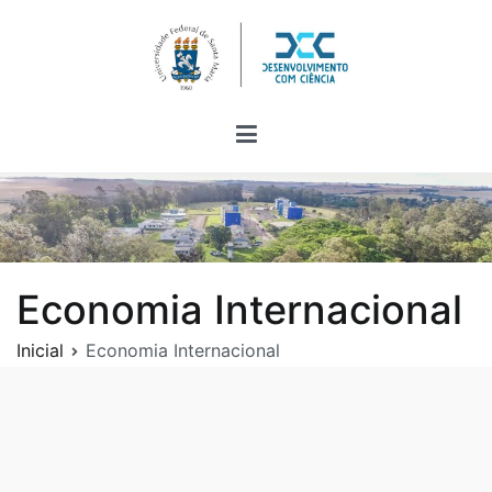
Pular
para
o
conteúdo
Portal Desenvolvimento com Ciência
Portal de conteúdos sobre Economia, Gestão e
Desenvolvimento Regional
Economia Internacional
Inicial
Economia Internacional