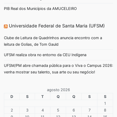
PIB Real dos Municípios da AMUCELEIRO
Universidade Federal de Santa Maria (UFSM)
Clube de Leitura de Quadrinhos anuncia encontro com a
leitura de Golias, de Tom Gauld
UFSM realiza obra no entorno da CEU Indígena
UFSM/PM abre chamada pública para o Viva o Campus 2026:
venha mostrar seu talento, sua arte ou seu negócio!
agosto 2026
D
S
T
Q
Q
S
S
1
2
3
4
5
6
7
8
9
10
11
12
13
14
15